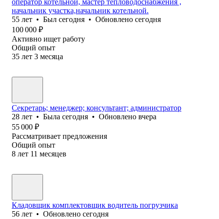
оператор котельной, мастер тепловодоснабжения ,
начальник участка,начальник котельной.
55
лет
•
Был
сегодня
•
Обновлено
сегодня
100 000
₽
Активно ищет работу
Общий опыт
35
лет
3
месяца
Секретарь; менеджер; консультант; администратор
28
лет
•
Была
сегодня
•
Обновлено
вчера
55 000
₽
Рассматривает предложения
Общий опыт
8
лет
11
месяцев
Кладовщик комплектовщик водитель погрузчика
56
лет
•
Обновлено
сегодня