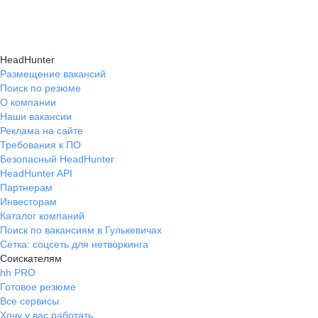
Консультация при смене профессии помогает
нужные работодателям.
текущем месте работы и о том, кому он будет
выявить подходящую сферу деятельности,
полезен, с какими запросами работает.
определить необходимые навыки, подготовить
Вы точно найдёте того, кто вам нужен!
HeadHunter
стратегию обучения и трудоустройства для
Размещение вакансий
Поиск по резюме
уверенного перехода.
О компании
Наши вакансии
Реклама на сайте
Требования к ПО
Безопасный HeadHunter
HeadHunter API
Партнерам
Инвесторам
Каталог компаний
Поиск по вакансиям в Гулькевичах
Сетка: соцсеть для нетворкинга
Соискателям
hh PRO
Готовое резюме
Все сервисы
Хочу у вас работать