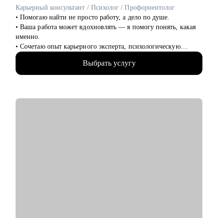
барьеры на пути к работе мечты.
Карьерный консультант / Психолог / Профориентолог
• Уверенно презентовать свой опыт, показать свое
• Помогаю найти не просто работу, а дело по душе.
преимущество перед другими кандидатами.
• Ваша работа может вдохновлять — я помогу понять, какая
• Решить любую карьерную задачу (смена профессии, грейда,
именно.
перерывы в работе, выход из декрета, возраст 45+ и др.)
• Сочетаю опыт карьерного эксперта, психологическую
глубину и стратегическое мышление.
Кому могу помочь:
Выбрать услугу
• 13+ лет в HR и карьерной экспертизе
Топ-менеджерам, руководителям и экспертам из отраслей:
• 5000+ собеседований
• строительство, промышленность, производство
• 2000+ успешных резюме и писем
нефтегазовая отрасль;
• 2000+ консультаций, после которых жизнь менялась
• закупки, cнабжение, логистика, ВЭД;
• Магистр управления персоналом + дипломированный
• продажи, HoReCa;
психолог + постоянное развитие
• административное управление;
• HR, психология, образование.
С чем помогу:
• Помогаю понять, куда двигаться дальше, если вы на
распутье
• Создаю резюме, которое работает, а не просто лежит в папке
• Составляю карьерную стратегию: от первого шага до новой
должности
• Перезапускаю профессиональную мотивацию — без
«соберись» и «надо потерпеть»
• Работаю с выгоранием, тревогой, страхами, неуверенностью