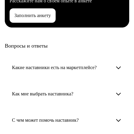
Расскажите нам о своем опыте в анкете
Заполнить анкету
Вопросы и ответы
Какие наставники есть на маркетплейсе?
Карьерные наставники — это HR-
специалисты, карьерные консультанты,
Как мне выбрать наставника?
психологи, резюмерайтеры и менторы.
Умный поиск поможет в три клика выбрать
Менторы работают в ИТ, дизайне, других
наставника для достижения вашей цели.
С чем может помочь наставник?
узкоспециализированных сферах. Они
помогут прокачать навыки, построить