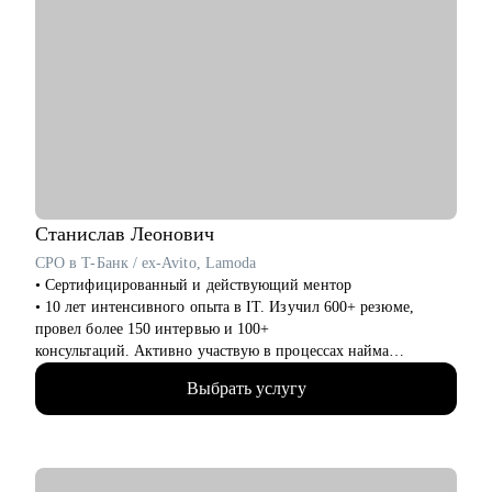
Станислав
Леонович
CPO в T-Банк / ex-Avito, Lamoda
• Сертифицированный и действующий ментор
• 10 лет интенсивного опыта в IT. Изучил 600+ резюме,
провел более 150 интервью и 100+
консультаций. Активно участвую в процессах найма
продактов в Т-Банке.
Выбрать услугу
• Вырос от биздева, проджекта до продакта.
• В Т-Банке развиваю нефинансовые сервисы, руковожу
продуктами funtech- Афиша и Рестораны
• Отвечаю за 3 продуктовых направления, юнит-экономику,
PnL, создание и реализацию продуктовой