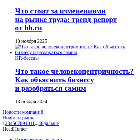
Что стоит за изменениями
на рынке труда: тренд-репорт
от hh.ru
18 ноября 2025
HR-беседы
Что такое человеко­центричность?
Как объяснить бизнесу
и разобраться самим
13 ноября 2024
Новости компаний
Новости рынка
1
2
3
4
5
6
7
8
9
10
11
...
48
дальше
HeadHunter
Размещение вакансий