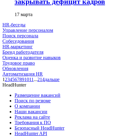
закрывать дефицит кадров
17 марта
HR-беседы
Управление персоналом
Поиск персонала
Собеседования
HR-маркетинг
Бренд работодателя
Оценка и развитие навыков
Трудовое право
Обновления
Автоматизация HR
1
2
3
4
5
6
7
8
9
10
11
...
214
дальше
HeadHunter
Размещение вакансий
Поиск по резюме
О компании
Наши вакансии
Реклама на сайте
Требования к ПО
Безопасный HeadHunter
HeadHunter API