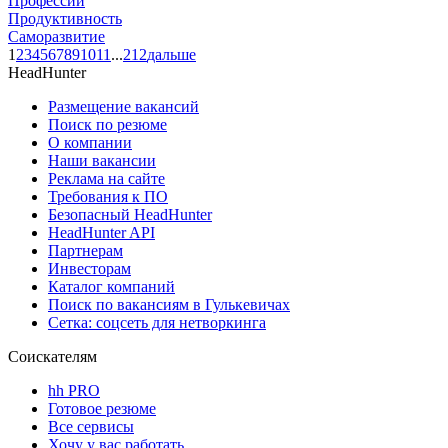
Профессии
Продуктивность
Саморазвитие
1
2
3
4
5
6
7
8
9
10
11
...
212
дальше
HeadHunter
Размещение вакансий
Поиск по резюме
О компании
Наши вакансии
Реклама на сайте
Требования к ПО
Безопасный HeadHunter
HeadHunter API
Партнерам
Инвесторам
Каталог компаний
Поиск по вакансиям в Гулькевичах
Сетка: соцсеть для нетворкинга
Соискателям
hh PRO
Готовое резюме
Все сервисы
Хочу у вас работать