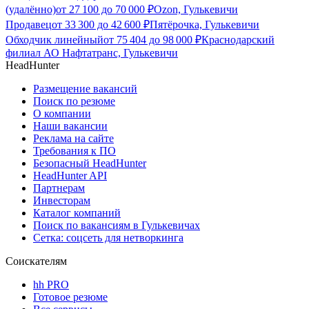
(удалённо)
от
27 100
до
70 000
₽
Ozon, Гулькевичи
Продавец
от
33 300
до
42 600
₽
Пятёрочка, Гулькевичи
Обходчик линейный
от
75 404
до
98 000
₽
Краснодарский
филиал АО Нафтатранс, Гулькевичи
HeadHunter
Размещение вакансий
Поиск по резюме
О компании
Наши вакансии
Реклама на сайте
Требования к ПО
Безопасный HeadHunter
HeadHunter API
Партнерам
Инвесторам
Каталог компаний
Поиск по вакансиям в Гулькевичах
Сетка: соцсеть для нетворкинга
Соискателям
hh PRO
Готовое резюме