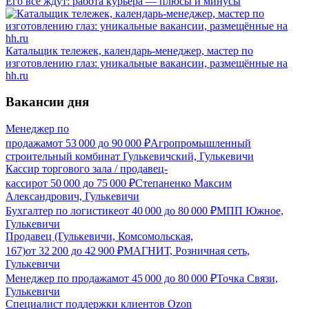
Его все ждут: работа курьера — плюсы и минусы
Катальщик тележек, календарь-менеджер, мастер по
изготовлению глаз: уникальные вакансии, размещённые на
hh.ru
Вакансии дня
Менеджер по
продажам
от
53 000
до
90 000
₽
Агропромышленный
строительный комбинат Гулькевичский, Гулькевичи
Кассир торгового зала / продавец-
кассир
от
50 000
до
75 000
₽
Степаненко Максим
Александрович, Гулькевичи
Бухгалтер по логистике
от
40 000
до
80 000
₽
МПП Южное,
Гулькевичи
Продавец (Гулькевичи, Комсомольская,
167)
от
32 200
до
42 900
₽
МАГНИТ, Розничная сеть,
Гулькевичи
Менеджер по продажам
от
45 000
до
80 000
₽
Точка Связи,
Гулькевичи
Специалист поддержки клиентов Ozon